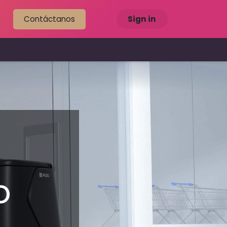
Contáctanos
Sign in
es
o