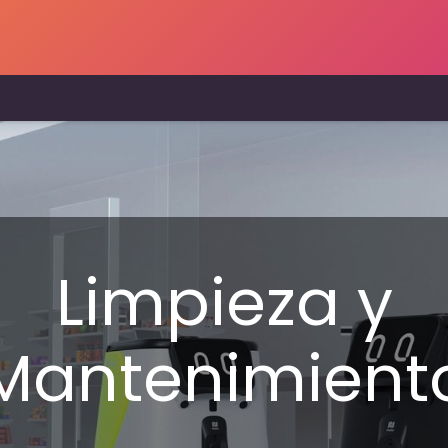
uciones
Prensa
Contáctanos
Más
EMPLEOS
Cours
Limpieza y
Mantenimient