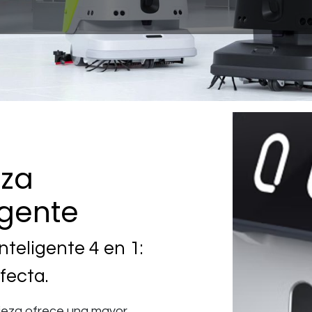
eza
igente
nteligente 4 en 1:
nfecta.
mpieza ofrece una mayor